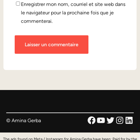
Enregistrer mon nom, courriel et site web dans
le navigateur pour la prochaine fois que je
commenterai.
Facebook
YouTube
Twitter
Instag
Link
© Amina Gerba
The ads found on Meta / Instagram for Amina Gerba have been: Paid for by the