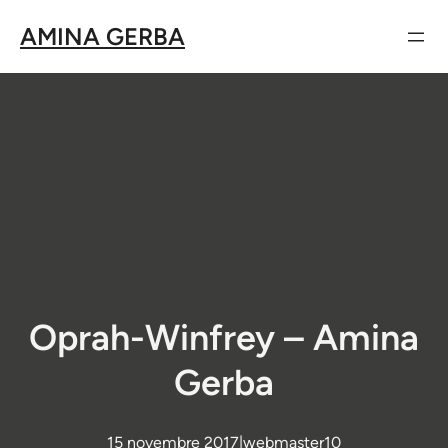
Aller
AMINA GERBA
au
contenu
Oprah-Winfrey – Amina
Gerba
15 novembre 2017
|
webmaster10