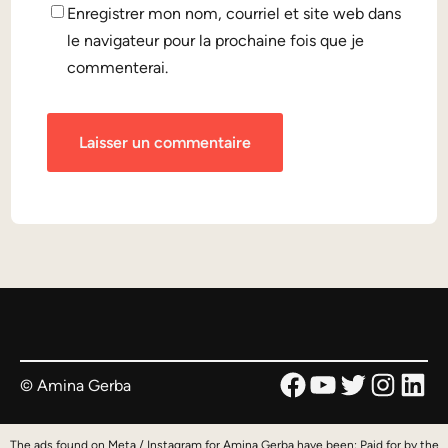
Enregistrer mon nom, courriel et site web dans
le navigateur pour la prochaine fois que je
commenterai.
Facebook
YouTube
Twitter
Instag
Link
© Amina Gerba
The ads found on Meta / Instagram for Amina Gerba have been: Paid for by the