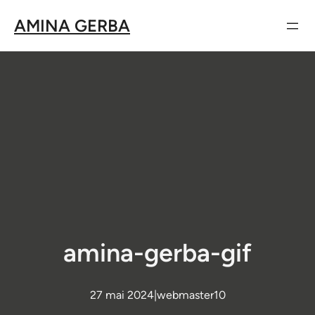
Aller
AMINA GERBA
au
contenu
amina-gerba-gif
27 mai 2024
|
webmaster10