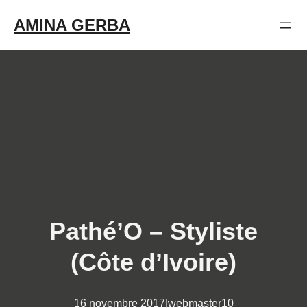
Aller
AMINA GERBA
au
contenu
Pathé’O – Styliste
(Côte d’Ivoire)
16 novembre 2017
|
webmaster10