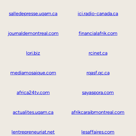
salledepresse.uqam.ca
ici.radio-canada.ca
journaldemontreal.com
financialafrik.com
lori.biz
rcinet.ca
mediamosaique.com
rqasf.qc.ca
africa24tv.com
sayaspora.com
actualites.uqam.ca
afrikcaraibmontreal.com
lentrepreneuriat.net
lesaffaires.com