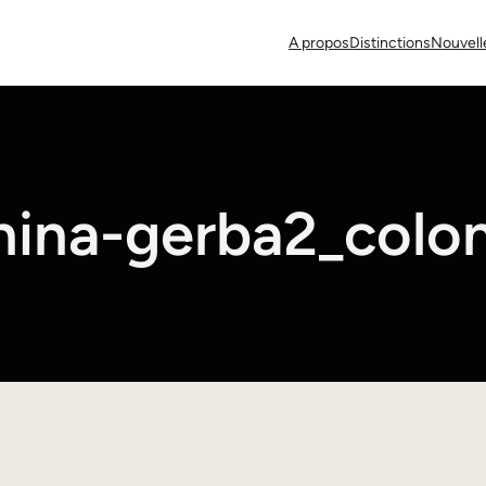
A propos
Distinctions
Nouvell
ina-gerba2_colo