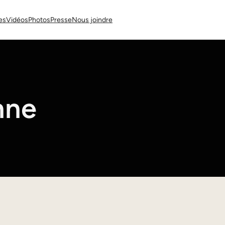
es
Vidéos
Photos
Presse
Nous joindre
nne